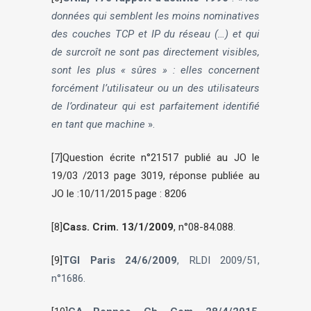
données qui semblent les moins nominatives
des couches TCP et IP du réseau (…) et qui
de surcroît ne sont pas directement visibles,
sont les plus « sûres » : elles concernent
forcément l’utilisateur ou un des utilisateurs
de l’ordinateur qui est parfaitement identifié
en tant que machine
».
[7]
Question écrite n°21517 publié au JO le
19/03 /2013 page 3019, réponse publiée au
JO le :10/11/2015 page : 8206
[8]
Cass. Crim. 13/1/2009
, n°08-84.088
.
[9]
TGI Paris 24/6/2009
, RLDI 2009/51,
n°1686.