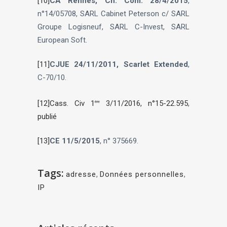
[10]
CA Rennes, Ch. Com. 28/4/2015
,
n°14/05708, SARL Cabinet Peterson c/ SARL
Groupe Logisneuf, SARL C-Invest, SARL
European Soft.
[11]
CJUE 24/11/2011, Scarlet Extended
,
C-70/10.
[12]
Cass. Civ 1
3/11/2016, n°15-22.595
,
ère
publié
[13]
CE 11/5/2015
, n° 375669.
Tags:
adresse
,
Données personnelles
,
IP